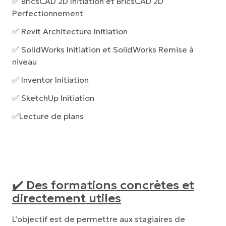
✅
BricsCAD 2D Initiation
et
BricsCAD 2D
Perfectionnement
✅
Revit Architecture Initiation
✅
SolidWorks Initiation
et
SolidWorks Remise à
niveau
✅
Inventor Initiation
✅
SketchUp Initiation
✅
Lecture de plans
✔️ Des formations concrètes et
directement utiles
L’objectif est de permettre aux stagiaires de