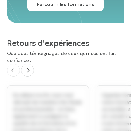
Parcourir les formations
Retours d’expériences
Quelques témoignages de ceux qui nous ont fait
confiance ..
Du début à la fin, tout s’est
Superbe form
déroulé de manière très fluide
notre format
et professionnelle ! Je tiens
accessible, s
également à souligner la
et connaît n
qualité de la formation et le
à une immers
professionnalisme de la
notre entrep