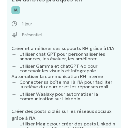
(interruptions des machines, bruits, travail
au désengagement
IA
posté)
– Mener des entretiens spécifiques avec les
formés
1 jour
Présentiel
Créer et améliorer ses supports RH grâce à L’IA
Utiliser chat GPT pour personnaliser les
annonces, les évaluer, les améliorer
Utiliser Gamma et chatGPT 4o pour
concevoir les visuels et infographie
Automatiser la communication RH interne
Connecter sa boîte mail à l’IA pour faciliter
la relève du courrier et les réponses mail
Utiliser Waalaxy pour automatiser la
communication sur LinkedIn
Créer des posts ciblés sur les réseaux sociaux
grâce à l’IA
Utiliser Magic pour créer des posts LinkedIn