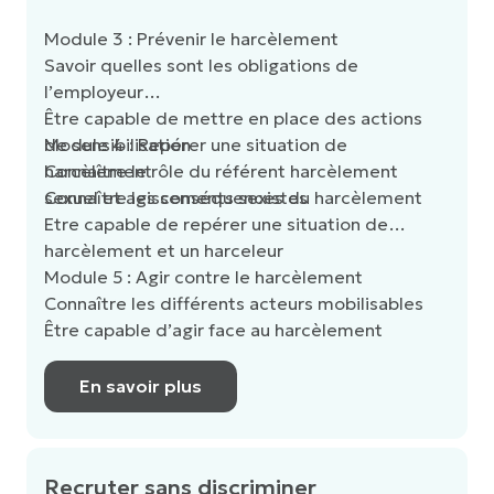
Module 3 : Prévenir le harcèlement
Savoir quelles sont les obligations de
l’employeur
Être capable de mettre en place des actions
de sensibilisation
Module 4 : Repérer une situation de
Connaître le rôle du référent harcèlement
harcèlement
sexuel et agissements sexistes
Connaître les conséquences du harcèlement
Etre capable de repérer une situation de
harcèlement et un harceleur
Module 5 : Agir contre le harcèlement
Connaître les différents acteurs mobilisables
Être capable d’agir face au harcèlement
En savoir plus
Recruter sans discriminer