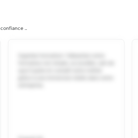
confiance ..
Superbe formation ! Sébastien notre
formateur est simple, accessible, sait de
quoi il parle et connaît notre métier
grâce à une immersion réelle dans notre
entreprise.