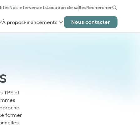
lités
Nos intervenants
Location de salles
Rechercher
Nous contacter
À propos
Financements
s
s TPE et
rammes
approche
 se former
onnelles.