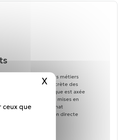
ts
mateurs sont des experts métiers
X
Masquer le bandeau d
our leur connaissance concrète des
 Leur approche pédagogique est axée
exemples concrets et des mises en
ur ceux que
nants, ils créent un climat
entissage et l’application directe