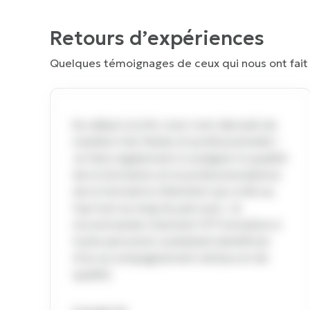
Retours d’expériences
Quelques témoignages de ceux qui nous ont fait 
Du début à la fin, tout s’est déroulé de
manière très fluide et professionnelle !
Je tiens également à souligner la qualité
de la formation et le professionnalisme
de la formatrice (Deirdre) qui a été au
top tout au long du parcours. Je
recommande vivement CP Formation à
toute personne souhaitant bénéficier
d’un accompagnement sérieux et de
qualité.