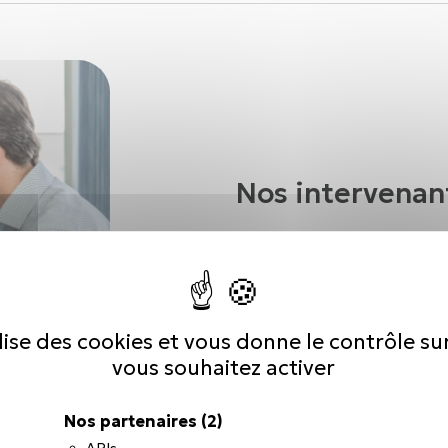
Nos intervenan
Chez CP Formation, les for
issus du terrain, choisis p
réalités professionnelles.
sur la pratique, avec des 
ilise des cookies et vous donne le contrôle s
situation. Proches des appre
vous souhaitez activer
d’échange favorisant l’appr
des compétences.
Nos partenaires
(2)
APIs