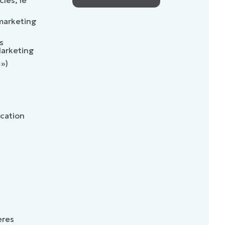
 marketing
s
Marketing
 »)
cation
ères