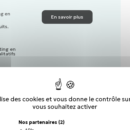
ng en
En savoir plus
uits.
ting en
litatifs
n des
/services,
ion
ilise des cookies et vous donne le contrôle s
 de
vous souhaitez activer
Nos partenaires
(2)
APIs