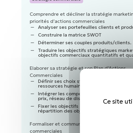
Comprendre et décliner la stratégie marketi
priorités d’actions commerciales
Analyser ses portefeuilles clients et prod
Construire la matrice SWOT
Déterminer ses couples produits/clients.
Traduire les objectifs stratégiques marke
objectifs commerciaux quantitatifs et qua
Elaborer sa stratégie et son Plan d’Actions
Commerciales
Définir ses choix stratégiques en fonctio
ressources humaines et financières
Intégrer les composantes : offre produits
prix, réseau de distribution, communicat
Ce site ut
Fixer les objectifs collectifs et les règles
répartition des objectifs individuels
Formaliser et communiquer le plan d’actions
commerciales