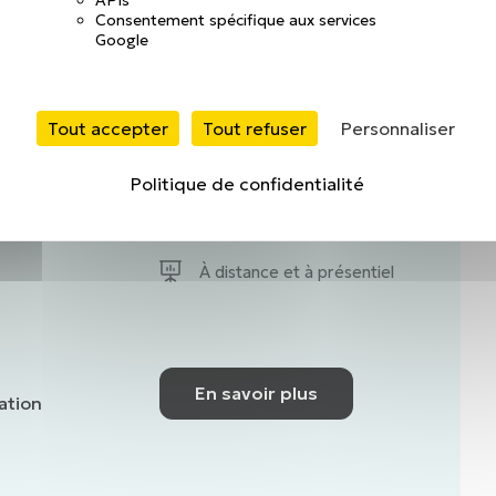
lans
Consentement spécifique aux services
Google
es :
s,
t suivre
Tout accepter
Tout refuser
Personnaliser
Politique de confidentialité
lien
2 jours
À distance et à présentiel
En savoir plus
ation