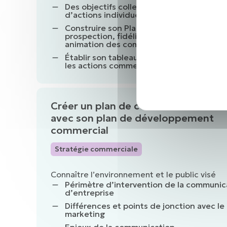
Des objectifs collectifs aux objectifs et p
d’actions individuels
Construire son Plan d’Actions Commercial
prospection, fidélisation, actions interne
animation des commerciaux.
Établir son tableau de bord pour piloter e
les actions commerciales
Créer un plan de communication en 
avec son plan de développement
commercial
Stratégie commerciale
Connaître l’environnement et le public visé
Périmètre d’intervention de la communic
d’entreprise
Différences et points de jonction avec le
marketing
Enjeux de la communication