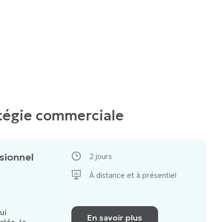
atégie commerciale
sionnel
2 jours
À distance et à présentiel
ui
En savoir plus
clés, le