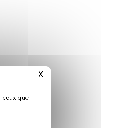
X
Masquer le bandeau d
ur ceux que