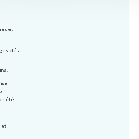
nes et
ges clés
ins,
rise
e
oriété
 et