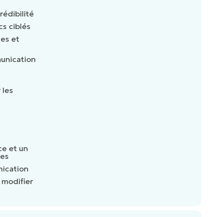
rédibilité
cs ciblés
les et
munication
 les
ce et un
ces
nication
n modifier