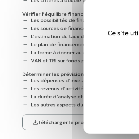
Les critères à double taux
Vérifier l’équilibre financier de l’investissemen
Les possibilités de financement
Les sources de financement et leurs coûts
Ce site ut
L’estimation du taux d’actualisation
Le plan de financement et le suivi de la tréso
La forme à donner au « plan de financement 
VAN et TRI sur fonds propres
Déterminer les prévisions économiques
Les dépenses d’investissement en immobilis
Les revenus d’activité et l’autofinancement 
La durée d’analyse et les valeurs résiduelles
Les autres aspects du calcul des flux (fiscalit
Télécharger le programme