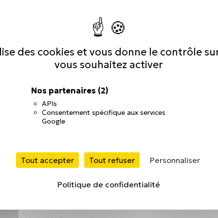
t
ilise des cookies et vous donne le contrôle s
vous souhaitez activer
rerie
»
Nos partenaires
(2)
APIs
Consentement spécifique aux services
Google
ations et en BFR
du projet
Tout accepter
Tout refuser
Personnaliser
é, inflation…)
Politique de confidentialité