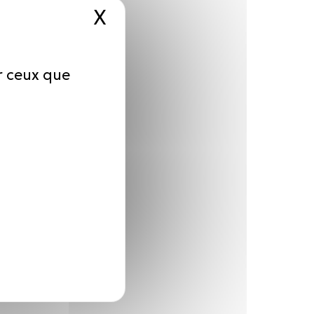
X
Masquer le bandeau d
ur ceux que