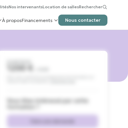
lités
Nos intervenants
Location de salles
Rechercher
Nous contacter
À propos
Financements
À PARTIR DE
1200 €
/ JOUR
Pour vous construire un programme de formation sur-
mesure selon vos besoins,
contactez-nous
.
Vous êtes intéressé par cette
formation ?
Faire une demande