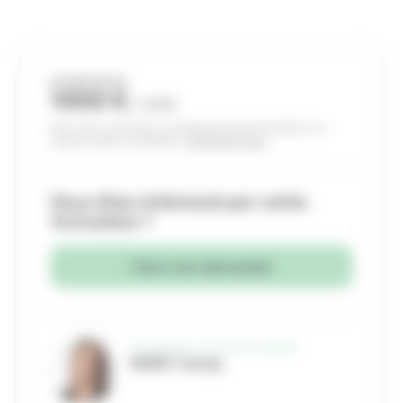
À PARTIR DE
1000 €
/ JOUR
Pour vous construire un programme de formation sur-
mesure selon vos besoins,
contactez-nous
.
Vous êtes intéressé par cette
formation ?
Faire une demande
Formateur en Informatique
HERRY Sandy