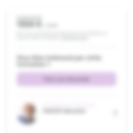
À PARTIR DE
1300 €
/ JOUR
Pour vous construire un programme de formation sur-
mesure selon vos besoins,
contactez-nous
.
Vous êtes intéressé par cette
formation ?
Faire une demande
Formateur en Commerce
VIGEZZI Sébastien