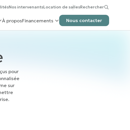
lités
Nos intervenants
Location de salles
Rechercher
Nous contacter
À propos
Financements
e
nçus pour
onnalisée
mme sur
mettre
ise.