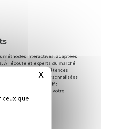
ts
es méthodes interactives, adaptées
s. À l’écoute et experts du marché,
 l’acquisition de compétences
X
Masquer le bandeau d
, avec des solutions personnalisées
ique immédiate. Objectif :
 potentiel et valoriser votre
ur ceux que