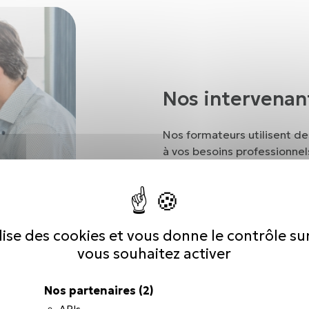
Nos intervenan
Nos formateurs utilisent d
à vos besoins professionnel
ils vous accompagnent dans
techniques et transversales
favorisant une mise en prat
développer pleinement votre
ilise des cookies et vous donne le contrôle s
parcours.
vous souhaitez activer
Nos partenaires
(2)
APIs